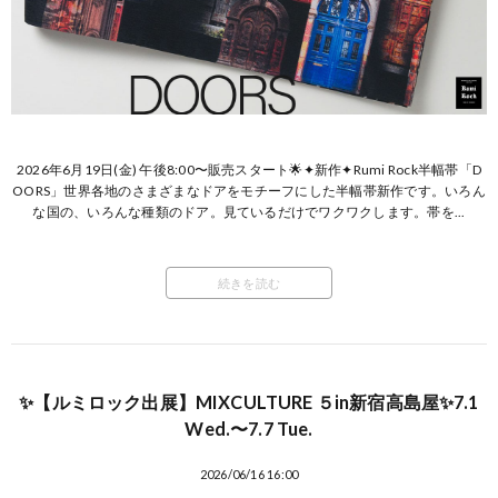
2026年6月19日(金) 午後8:00〜販売スタート🌟✦新作✦Rumi Rock半幅帯「D
OORS」世界各地のさまざまなドアをモチーフにした半幅帯新作です。いろん
な国の、いろんな種類のドア。見ているだけでワクワクします。帯を...
続きを読む
✨【ルミロック出展】MIXCULTURE ５in新宿高島屋✨7.1
Wed.〜7.7 Tue.
2026/06/16 16:00