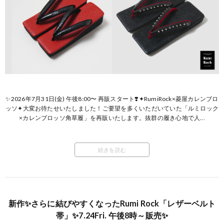
✨2026年7月31日(金) 午後8:00〜 再販スタート❣️✦RumiRock×菱屋カレンブロ
ッソ✦大変お待たせいたしました！ご要望を多くいただいていた「ルミロック
×カレンブロッソ角草履」を再販いたします。抜群の履き心地で人...
続きを読む
新作✨さらに結びやすくなったRumi Rock「レザーベルト
帯」✨7.24Fri. 午後8時～販売✨