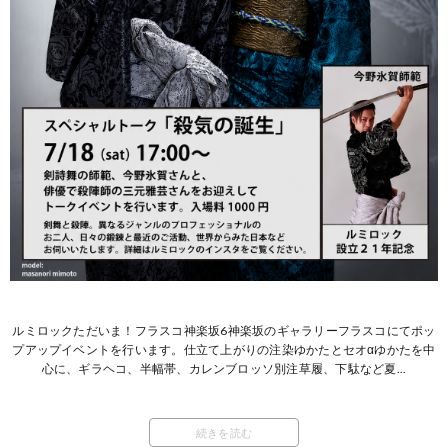
ルミロックただいま！フラスコ神楽坂6神楽坂のギャラリーフラスコにてポッ
プアップイベントを行います。仕立て上がりの注染ゆかたとセオαゆかたを中
心に、ギラヘコ、半幅帯、カレンブロッソ別注草履、下駄など夏...
続きを読む