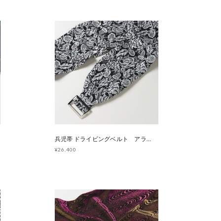
兵児帯 ドライビングベルト アラベスク [E1444]
¥26,400