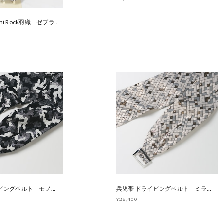
【即納品】Rumi Rock羽織 ゼブラ×レオパード [ B1251 B1250]
兵児帯 ドライビングベルト モノクロームカモ [E1449 E1456]
兵児帯 ドライビングベルト ミラージュタイル [E1448 E1457]
¥26,400