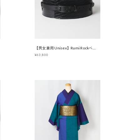
【男女兼用 Unisex】Rumi Rockベルト帯 クロコダイルブラック [E1463 E1464]
¥63,800