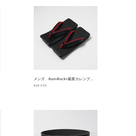
メンズ RumiRock×菱屋カレンブロッソ 黒角草履 [ F104 F105]
¥28,050