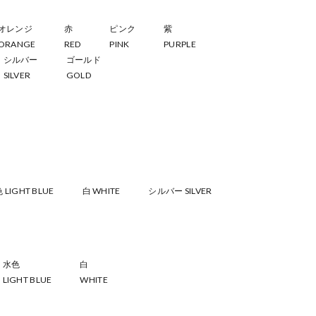
オレンジ
赤
ピンク
紫
ORANGE
RED
PINK
PURPLE
シルバー
ゴールド
SILVER
GOLD
 LIGHT BLUE
白 WHITE
シルバー SILVER
水色
白
LIGHT BLUE
WHITE