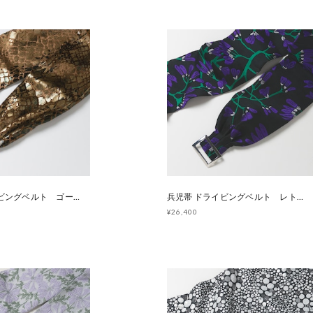
兵児帯 ドライビングベルト ゴールドリザード [E1446 E1461]
兵児帯 ドライビングベルト レトロフラワー [E1445]
¥26,400