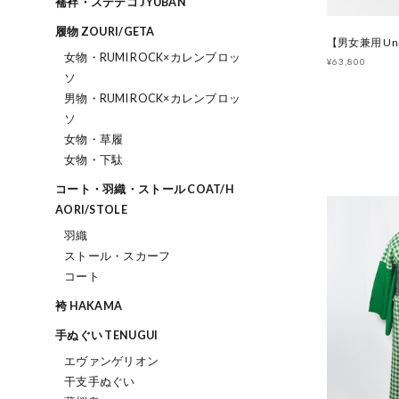
襦袢・ステテコ JYUBAN
履物 ZOURI/GETA
女物・RUMI ROCK×カレンブロッ
¥63,800
ソ
男物・RUMI ROCK×カレンブロッ
ソ
女物・草履
女物・下駄
コート・羽織・ストール COAT/H
AORI/STOLE
羽織
ストール・スカーフ
コート
袴 HAKAMA
手ぬぐい TENUGUI
エヴァンゲリオン
干支手ぬぐい