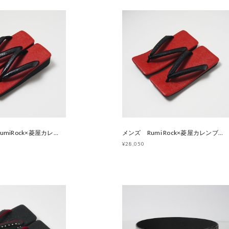
レディース RumiRock×菱屋カレンブロッソ ヘビ革赤角草履 [ F325 F100 F326]
メンズ Rumi Rock×菱屋カレンブロッソ 赤角草履 [ F101 F102]
¥28,050