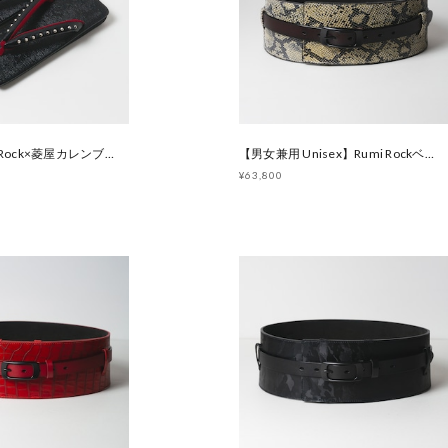
メンズ RumiRock×菱屋カレンブロッソ 黒角スタッズ草履 [ F584 F585]
【男女兼用 Unisex】Rumi Rockベルト帯 パイソン [E1469 E1470]
¥63,800