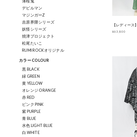
薄桜鬼
デビルマン
マジンガーZ
吉原界隈シリーズ
妖怪シリーズ
¥63,800
焼津プロジェクト
松尾たいこ
RUMI ROCKオリジナル
カラー COLOUR
黒 BLACK
緑 GREEN
黄 YELLOW
オレンジ ORANGE
赤 RED
ピンク PINK
紫 PURPLE
青 BLUE
水色 LIGHT BLUE
白 WHITE