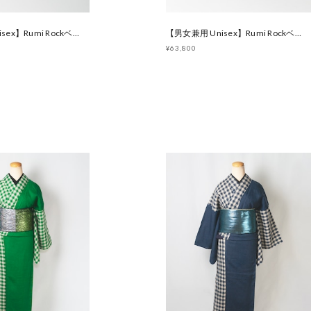
【男女兼用 Unisex】Rumi Rockベルト帯 クロコダイルレッド [E1467 E1468]
【男女兼用 Unisex】Rumi Rockベルト帯 カモブラック [E1465 E1466]
¥63,800