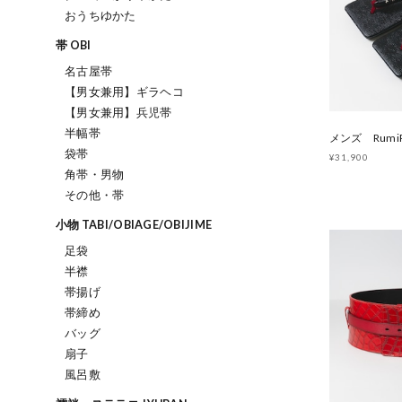
おうちゆかた
帯 OBI
名古屋帯
【男女兼用】ギラヘコ
【男女兼用】兵児帯
半幅帯
袋帯
¥31,900
角帯・男物
その他・帯
小物 TABI/OBIAGE/OBIJIME
足袋
半襟
帯揚げ
帯締め
バッグ
扇子
風呂敷