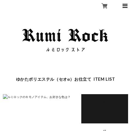
ゆかたポリエステル（セオα）お仕立て ITEM LIST
黒
BLACK