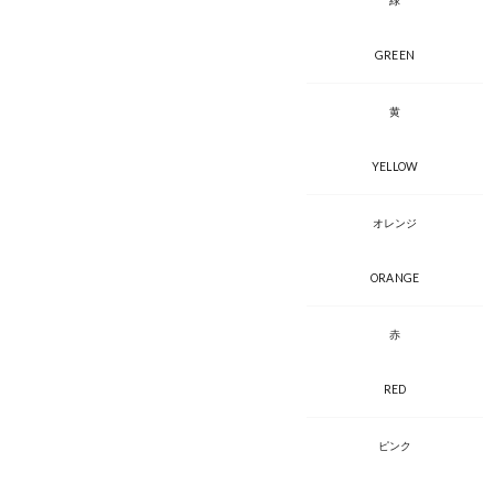
緑
GREEN
黄
YELLOW
オレンジ
ORANGE
赤
RED
ピンク