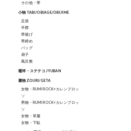
その他・帯
小物 TABI/OBIAGE/OBIJIME
足袋
半襟
帯揚げ
帯締め
バッグ
扇子
風呂敷
襦袢・ステテコ JYUBAN
履物 ZOURI/GETA
女物・RUMI ROCK×カレンブロッ
ソ
男物・RUMI ROCK×カレンブロッ
ソ
女物・草履
女物・下駄