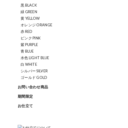
黒 BLACK
緑 GREEN
黄 YELLOW
オレンジ ORANGE
赤 RED
ピンク PINK
紫 PURPLE
青 BLUE
水色 LIGHT BLUE
白 WHITE
シルバー SILVER
ゴールド GOLD
お問い合わせ商品
期間限定
お仕立て