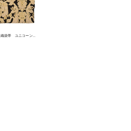
Rumi Rock西陣織袋帯 ユニコーン ブラックゴールド [E587]