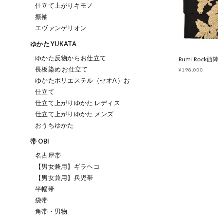
仕立て上がりキモノ
振袖
エヴァンゲリオン
ゆかた YUKATA
ゆかた反物からお仕立て
長板染め お仕立て
¥198,000
ゆかたポリエステル（セオΑ）お
仕立て
仕立て上がりゆかた レディス
仕立て上がりゆかた メンズ
おうちゆかた
帯 OBI
名古屋帯
【男女兼用】ギラヘコ
【男女兼用】兵児帯
半幅帯
袋帯
角帯・男物