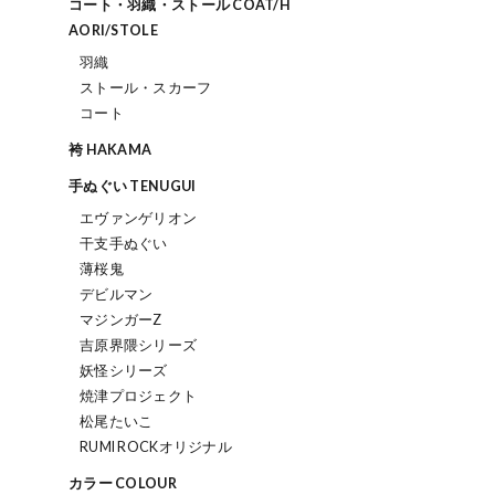
コート・羽織・ストール COAT/H
AORI/STOLE
羽織
ストール・スカーフ
コート
袴 HAKAMA
手ぬぐい TENUGUI
エヴァンゲリオン
干支手ぬぐい
薄桜鬼
デビルマン
マジンガーZ
吉原界隈シリーズ
妖怪シリーズ
焼津プロジェクト
松尾たいこ
RUMI ROCKオリジナル
カラー COLOUR