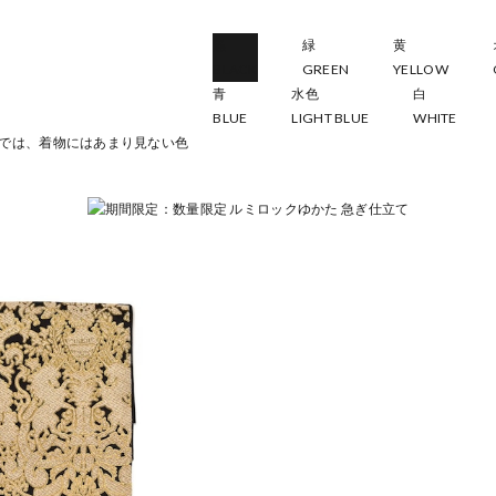
黒
緑
黄
BLACK
GREEN
YELLOW
青
水色
白
BLUE
LIGHT BLUE
WHITE