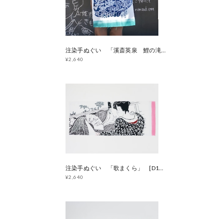
注染手ぬぐい 「溪斎英泉 鯉の滝登り」 [D145]
¥2,640
注染手ぬぐい 「歌まくら」 [D146]
¥2,640