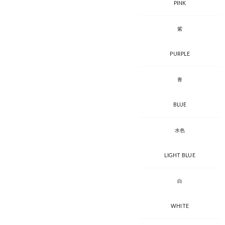
PINK
紫
PURPLE
青
BLUE
水色
LIGHT BLUE
白
WHITE