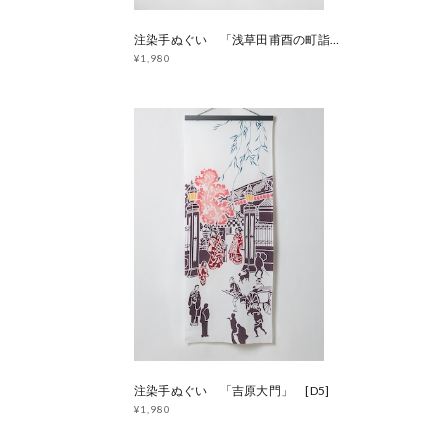
注染手ぬぐい 「浅草田甫酉の町詣」 [D69]
¥1,980
注染手ぬぐい 「吉原大門」 [D5]
¥1,980