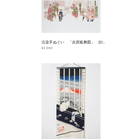
注染手ぬぐい 「吉原狐舞図」 [D144]
¥3,080