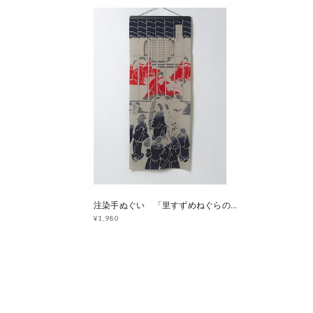
注染手ぬぐい 「里すずめねぐらの仮宿」 [D70]
¥1,980