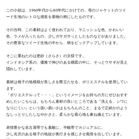
この小紋は、1960年代から80年代にかけての、母のジャケットのツイ
ード生地のレトロな感覚を着物の柄にしたものです。
その当時、この素材はよく使われており、マニッシュな色、かわいい
色、ラメが入ったもの、少しガサガサっとしたものなどがありました。
その豊富なツイード生地の中から、柄をピックアップしています。
そこに重ねたのは更紗（さらさ）の文様です。
インドネシア系の、優雅で伸びのある構図の中に、そっとウサギが見え
隠れしています。
素材は格子の地模様が美しさを際立たせる、ポリエステルを使用してい
ます。
「ポリエステルって・・・」というイメージをお持ちの方にぜひおすす
めしたいこちらは、もちろん素材の良いところである『洗える、シワに
なりにくい』という扱い易いさはもちろんのこと、まるで正絹かのよう
なしっとりしたしなやかさと、柔らかな着心地も兼ね備えています。
表情豊かな名古屋帯でも素敵に、半幅帯でカジュアルに。
少し光沢のある格子の地紋が奥行きを感じさせ風情を出しています。