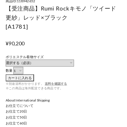
商品ID:118942652
【受注商品】Rumi Rockキモノ「ツイード
更紗」レッド×ブラック
[A1781]
¥90,200
ポリエステル着物サイズ
数量
カートに入れる
※別途送料がかかります。
送料を確認する
※この商品は海外配送できる商品です。
About International Shipping
お仕立てについて
お仕立て
20
日
お仕立て
50
日
お仕立て
60
日