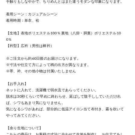
手触りもしなやかで、ちりめんとはまた違うモダンな印象になります。
着用シーン：カジュアルシーン
着用時期：単衣、袷
【生地】表地ポリエステル100％ 裏地（八掛・胴裏）ポリエステル10
0％
【衿型】広衿（男性は棒衿）
※ご注文から約60日後のお届けになります。
※寸法や仕立て方によって柄の出方が異なります。
※帯、衿、その他小物は付属いたしません
【お手入れ】
ネットに入れて、洗濯機で弱水流であらってください。
脱水は30秒くらいで早めに終わらせ、延ばして陰干ししていただけれ
ば、シワもあまり気になりません。
気になるシワがあれば、部分的に低温アイロン当て布付き、霧を吹いて
やってみてください。
【余り生地について】
こちらの商品は、お客様の寸法に合わせて生地を制作し、お仕立てをし