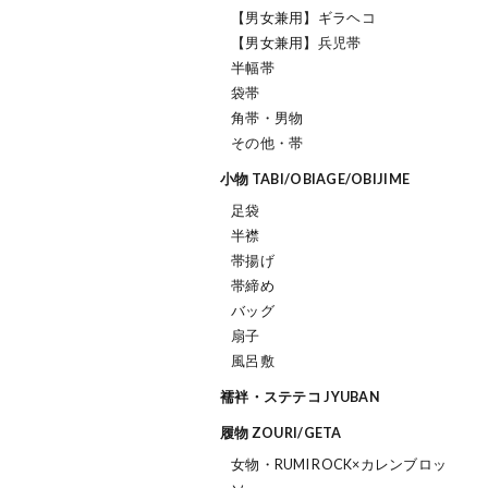
【男女兼用】ギラヘコ
【男女兼用】兵児帯
半幅帯
袋帯
角帯・男物
その他・帯
小物 TABI/OBIAGE/OBIJIME
足袋
半襟
帯揚げ
帯締め
バッグ
扇子
風呂敷
襦袢・ステテコ JYUBAN
履物 ZOURI/GETA
女物・RUMI ROCK×カレンブロッ