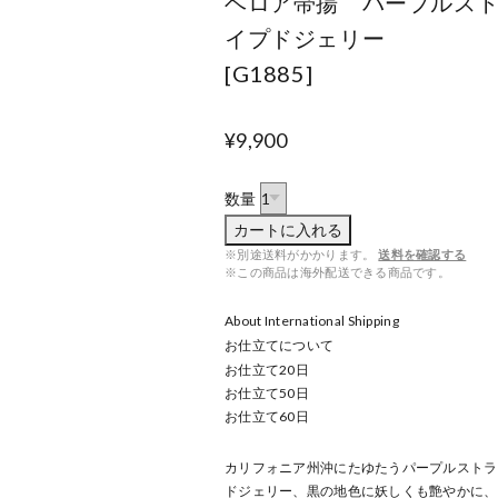
ベロア帯揚 パープルス
イプドジェリー
[G1885]
¥9,900
数量
カートに入れる
※別途送料がかかります。
送料を確認する
※この商品は海外配送できる商品です。
About International Shipping
お仕立てについて
お仕立て
20
日
お仕立て
50
日
お仕立て
60
日
カリフォニア州沖にたゆたうパープルストラ
ドジェリー、黒の地色に妖しくも艶やかに、