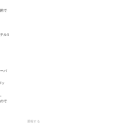
的で
テル1
ーパ
パッ
。
ので
通報する