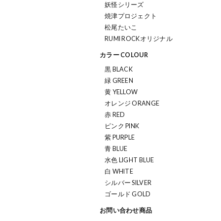
妖怪シリーズ
焼津プロジェクト
松尾たいこ
RUMI ROCKオリジナル
カラー COLOUR
黒 BLACK
緑 GREEN
黄 YELLOW
オレンジ ORANGE
赤 RED
ピンク PINK
紫 PURPLE
青 BLUE
水色 LIGHT BLUE
白 WHITE
シルバー SILVER
ゴールド GOLD
お問い合わせ商品