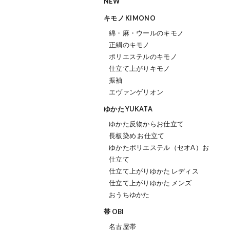
NEW
キモノ KIMONO
綿・麻・ウールのキモノ
正絹のキモノ
ポリエステルのキモノ
仕立て上がりキモノ
振袖
エヴァンゲリオン
ゆかた YUKATA
ゆかた反物からお仕立て
長板染め お仕立て
ゆかたポリエステル（セオΑ）お
仕立て
仕立て上がりゆかた レディス
仕立て上がりゆかた メンズ
おうちゆかた
帯 OBI
名古屋帯