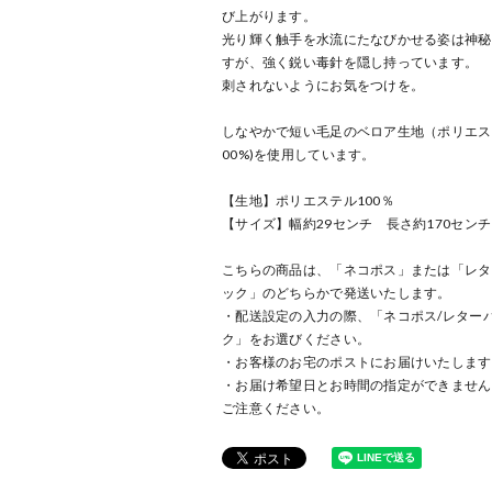
び上がります。
光り輝く触手を水流にたなびかせる姿は神秘
すが、強く鋭い毒針を隠し持っています。
刺されないようにお気をつけを。
しなやかで短い毛足のベロア生地（ポリエス
00%)を使用しています。
【生地】ポリエステル100％
【サイズ】幅約29センチ 長さ約170センチ
こちらの商品は、「ネコポス」または「レタ
ック」のどちらかで発送いたします。
・配送設定の入力の際、「ネコポス/レター
ク」をお選びください。
・お客様のお宅のポストにお届けいたします
・お届け希望日とお時間の指定ができません
ご注意ください。