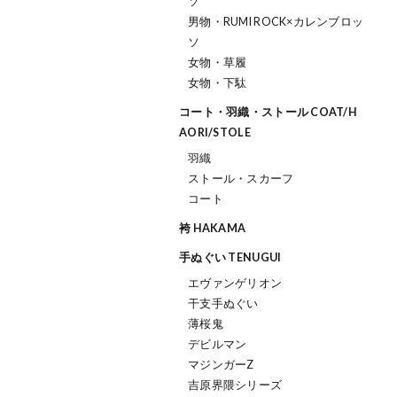
ソ
男物・RUMI ROCK×カレンブロッ
ソ
女物・草履
女物・下駄
コート・羽織・ストール COAT/H
AORI/STOLE
羽織
ストール・スカーフ
コート
袴 HAKAMA
手ぬぐい TENUGUI
エヴァンゲリオン
干支手ぬぐい
薄桜鬼
デビルマン
マジンガーZ
吉原界隈シリーズ