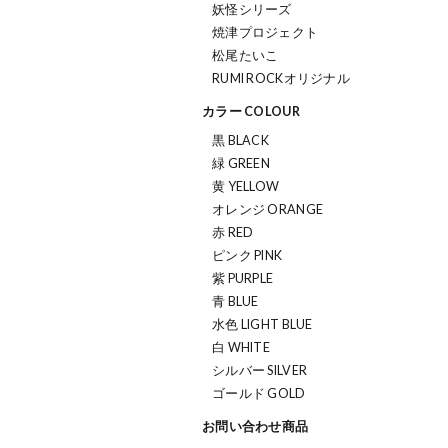
妖怪シリーズ
焼津プロジェクト
松尾たいこ
RUMI ROCKオリジナル
カラー COLOUR
黒 BLACK
緑 GREEN
黄 YELLOW
オレンジ ORANGE
赤 RED
ピンク PINK
紫 PURPLE
青 BLUE
水色 LIGHT BLUE
白 WHITE
シルバー SILVER
ゴールド GOLD
お問い合わせ商品