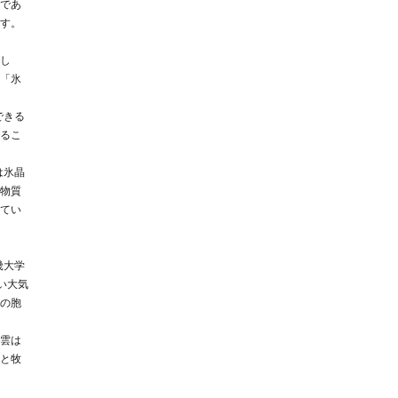
であ
す。
し
「氷
できる
るこ
は氷晶
物質
てい
畿大学
い大気
の胞
雲は
と牧