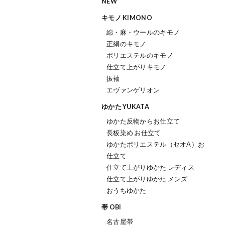
NEW
キモノ KIMONO
綿・麻・ウールのキモノ
正絹のキモノ
ポリエステルのキモノ
仕立て上がりキモノ
振袖
エヴァンゲリオン
ゆかた YUKATA
ゆかた反物からお仕立て
長板染め お仕立て
ゆかたポリエステル（セオΑ）お
仕立て
仕立て上がりゆかた レディス
仕立て上がりゆかた メンズ
おうちゆかた
帯 OBI
名古屋帯