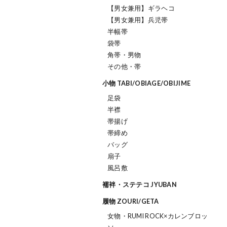
【男女兼用】ギラヘコ
【男女兼用】兵児帯
半幅帯
袋帯
角帯・男物
その他・帯
小物 TABI/OBIAGE/OBIJIME
足袋
半襟
帯揚げ
帯締め
バッグ
扇子
風呂敷
襦袢・ステテコ JYUBAN
履物 ZOURI/GETA
女物・RUMI ROCK×カレンブロッ