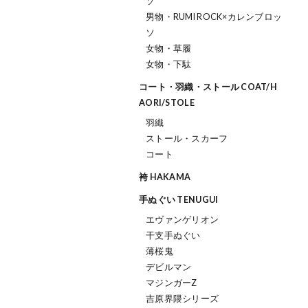
ソ
男物・RUMI ROCK×カレンブロッ
ソ
女物・草履
女物・下駄
コート・羽織・ストール COAT/H
AORI/STOLE
羽織
ストール・スカーフ
コート
袴 HAKAMA
手ぬぐい TENUGUI
エヴァンゲリオン
干支手ぬぐい
薄桜鬼
デビルマン
マジンガーZ
吉原界隈シリーズ