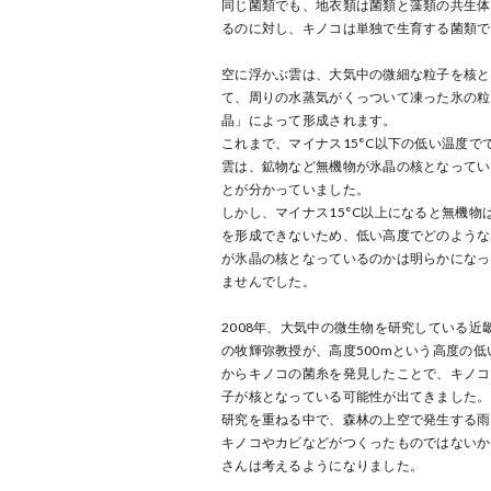
同じ菌類でも、地衣類は菌類と藻類の共生体
るのに対し、キノコは単独で生育する菌類で
空に浮かぶ雲は、大気中の微細な粒子を核と
て、周りの水蒸気がくっついて凍った氷の粒
晶」によって形成されます。
これまで、マイナス15°C以下の低い温度で
雲は、鉱物など無機物が氷晶の核となってい
とが分かっていました。
しかし、マイナス15°C以上になると無機物
を形成できないため、低い高度でどのような
が氷晶の核となっているのかは明らかになっ
ませんでした。
2008年、大気中の微生物を研究している近
の牧輝弥教授が、高度500mという高度の低
からキノコの菌糸を発見したことで、キノコ
子が核となっている可能性が出てきました。
研究を重ねる中で、森林の上空で発生する雨
キノコやカビなどがつくったものではないか
さんは考えるようになりました。