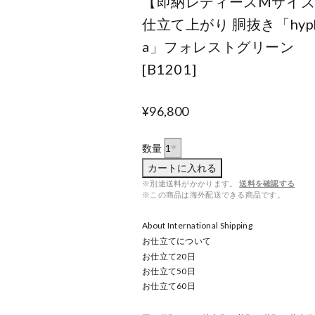
【即納レディースMサイ
仕立て上がり 胴抜き「hyp
a」フォレストグリーン
[B1201]
¥96,800
数量
カートに入れる
※別途送料がかかります。
送料を確認する
※この商品は海外配送できる商品です。
About International Shipping
お仕立てについて
お仕立て
20
日
お仕立て
50
日
お仕立て
60
日