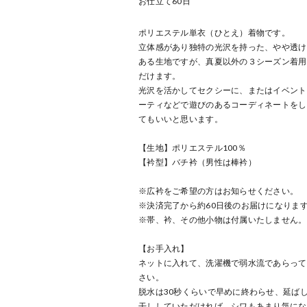
お仕立て
60
日
ポリエステル単衣（ひとえ）着物です。
立体感があり独特の光沢を持った、やや透け
ある生地ですが、真夏以外の３シーズン着用
だけます。
光沢を活かしてセクシーに、またはイベント
ーティなどで遊びのあるコーディネートをし
てもいいと思います。
【生地】ポリエステル100％
【衿型】バチ衿（男性は棒衿）
※広衿をご希望の方はお知らせください。
※決済完了から約60日後のお届けになりま
※帯、衿、その他小物は付属いたしません。
【お手入れ】
ネットに入れて、洗濯機で弱水流であらって
さい。
脱水は30秒くらいで早めに終わらせ、延ば
干ししていただければ、シワもあまり気にな