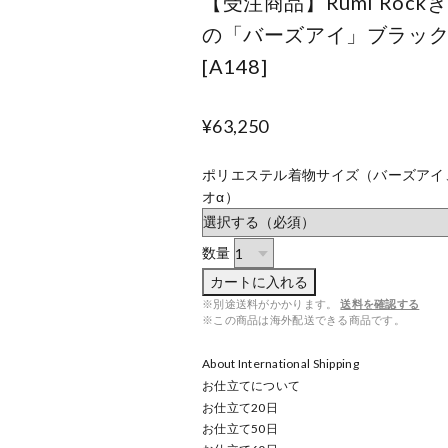
【受注商品】Rumi Rock
の「バーズアイ」ブラッ
[A148]
¥63,250
ポリエステル着物サイズ（バーズアイ
オα）
数量
カートに入れる
※別途送料がかかります。
送料を確認する
※この商品は海外配送できる商品です。
About International Shipping
お仕立てについて
お仕立て
20
日
お仕立て
50
日