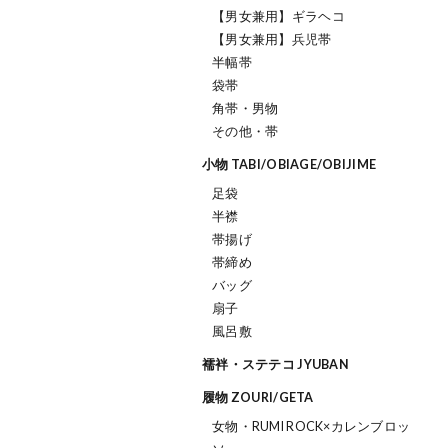
【男女兼用】ギラヘコ
【男女兼用】兵児帯
半幅帯
袋帯
角帯・男物
その他・帯
小物 TABI/OBIAGE/OBIJIME
足袋
半襟
帯揚げ
帯締め
バッグ
扇子
風呂敷
襦袢・ステテコ JYUBAN
履物 ZOURI/GETA
女物・RUMI ROCK×カレンブロッ