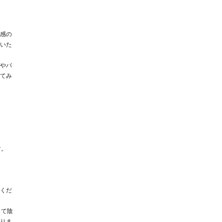
感の
いた
やパ
てみ
す。
くだ
して陰
りま