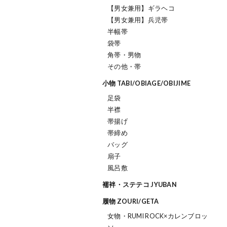
【男女兼用】ギラヘコ
【男女兼用】兵児帯
半幅帯
袋帯
角帯・男物
その他・帯
小物 TABI/OBIAGE/OBIJIME
足袋
半襟
帯揚げ
帯締め
バッグ
扇子
風呂敷
襦袢・ステテコ JYUBAN
履物 ZOURI/GETA
女物・RUMI ROCK×カレンブロッ