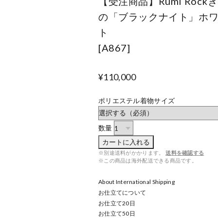
【受注商品】Rumi Rock
の「ブラックナイト」ホ
ト
[A867]
¥110,000
ポリエステル着物サイズ
数量
カートに入れる
※別途送料がかかります。
送料を確認する
※この商品は海外配送できる商品です。
About International Shipping
お仕立てについて
お仕立て
20
日
お仕立て
50
日