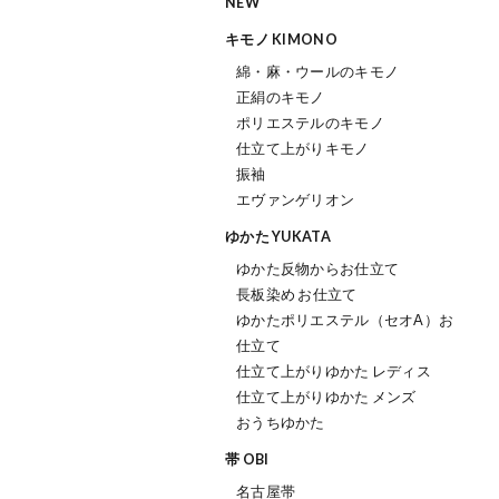
NEW
キモノ KIMONO
綿・麻・ウールのキモノ
正絹のキモノ
ポリエステルのキモノ
仕立て上がりキモノ
振袖
エヴァンゲリオン
ゆかた YUKATA
ゆかた反物からお仕立て
長板染め お仕立て
ゆかたポリエステル（セオΑ）お
仕立て
仕立て上がりゆかた レディス
仕立て上がりゆかた メンズ
おうちゆかた
帯 OBI
名古屋帯