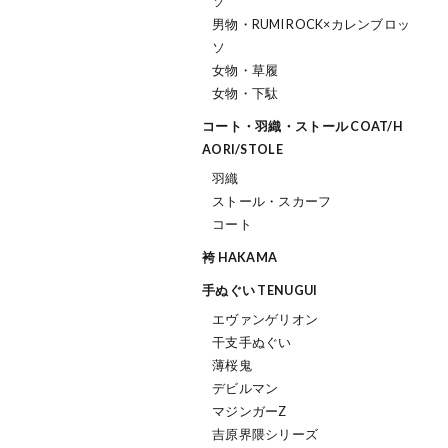
ソ
男物・RUMI ROCK×カレンブロッ
ソ
女物・草履
女物・下駄
コート・羽織・ストール COAT/H
AORI/STOLE
羽織
ストール・スカーフ
コート
袴 HAKAMA
手ぬぐい TENUGUI
エヴァンゲリオン
干支手ぬぐい
薄桜鬼
デビルマン
マジンガーZ
吉原界隈シリーズ