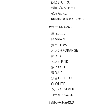
妖怪シリーズ
焼津プロジェクト
松尾たいこ
RUMI ROCKオリジナル
カラー COLOUR
黒 BLACK
緑 GREEN
黄 YELLOW
オレンジ ORANGE
赤 RED
ピンク PINK
紫 PURPLE
青 BLUE
水色 LIGHT BLUE
白 WHITE
シルバー SILVER
ゴールド GOLD
お問い合わせ商品