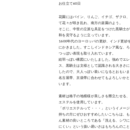
お仕立て
60
日
花園にはパイン、りんご、イチゴ、ザクロ、
て花々が咲き乱れ、南方の楽園のよう。
そこに、中世の立派な具足をつけた黒騎士が
和を見守るように立っています。
1600年代のヨーロッパの更紗、インド更紗
にかきました。すこしインドネシア風な、ろ
つっぽい表現も取り入れています。
絵羽っぽい構図にいたしました。強めでエレ
ス、黒騎士は文様として認識される大きさに
したので、大人っぽい装いになるとおもいま
名古屋帯、京袋帯に合わせてもよろしいかと
います。
素材は格子の地模様が美しさを際立たせる、
エステルを使用しています。
「ポリエステルって・・・」というイメージ
持ちの方にぜひおすすめしたいこちらは、も
ん素材の良いところである『洗える、シワに
にくい』という扱い易いさはもちろんのこと