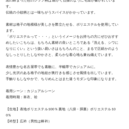
黒の締まった色のジラフ柄は 細かく点描のように毛並が書かれていま
す。
伝統の小紋柄とは一味ちがうスパイスがかかっています。
素材は格子の地模様が美しさを際立たせる、ポリエステルを使用してい
ます。
「ポリエステルって・・・」というイメージをお持ちの方にぜひおすす
めしたいこちらは、もちろん素材の良いところである『洗える、シワに
なりにくい』という扱い易いさはもちろんのこと、まるで正絹かのよう
なしっとりしたしなやかさと、柔らかな着心地も兼ね備えています。
表情豊かな名古屋帯でも素敵に、半幅帯でカジュアルに。
少し光沢のある格子の地紋が奥行きを感じさせ風情を出しています。
手触りもしなやかで、ちりめんとはまた違うモダンな印象になります。
着用シーン：カジュアルシーン
着用時期：単衣、袷
【生地】表地ポリエステル100％ 裏地（八掛・胴裏）ポリエステル10
0％
【衿型】広衿（男性は棒衿）