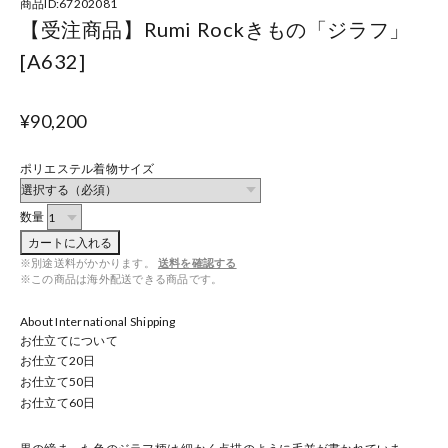
商品ID:67202081
【受注商品】Rumi Rockきもの「ジラフ」
[A632]
¥90,200
ポリエステル着物サイズ
数量
カートに入れる
※別途送料がかかります。
送料を確認する
※この商品は海外配送できる商品です。
About International Shipping
お仕立てについて
お仕立て
20
日
お仕立て
50
日
お仕立て
60
日