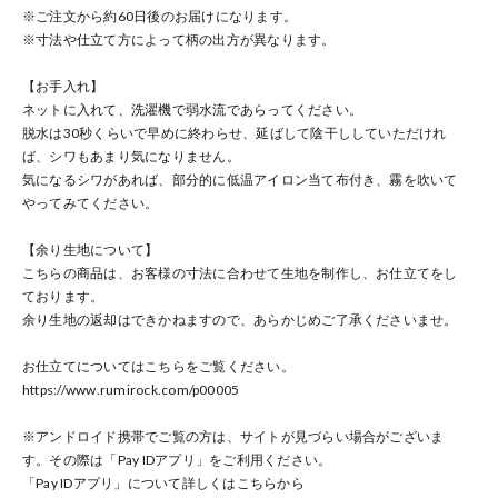
※ご注文から約60日後のお届けになります。
※寸法や仕立て方によって柄の出方が異なります。
【お手入れ】
ネットに入れて、洗濯機で弱水流であらってください。
脱水は30秒くらいで早めに終わらせ、延ばして陰干ししていただけれ
ば、シワもあまり気になりません。
気になるシワがあれば、部分的に低温アイロン当て布付き、霧を吹いて
やってみてください。
【余り生地について】
こちらの商品は、お客様の寸法に合わせて生地を制作し、お仕立てをし
ております。
余り生地の返却はできかねますので、あらかじめご了承くださいませ。
お仕立てについてはこちらをご覧ください。
https://www.rumirock.com/p00005
※アンドロイド携帯でご覧の方は、サイトが見づらい場合がございま
す。その際は「Pay IDアプリ」をご利用ください。
「Pay IDアプリ」について詳しくはこちらから