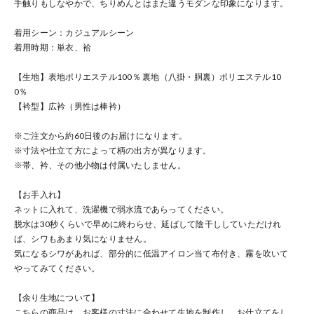
手触りもしなやかで、ちりめんとはまた違うモダンな印象になります。
着用シーン：カジュアルシーン
着用時期：単衣、袷
【生地】表地ポリエステル100％ 裏地（八掛・胴裏）ポリエステル10
0％
【衿型】広衿（男性は棒衿）
※ご注文から約60日後のお届けになります。
※寸法や仕立て方によって柄の出方が異なります。
※帯、衿、その他小物は付属いたしません。
【お手入れ】
ネットに入れて、洗濯機で弱水流であらってください。
脱水は30秒くらいで早めに終わらせ、延ばして陰干ししていただけれ
ば、シワもあまり気になりません。
気になるシワがあれば、部分的に低温アイロン当て布付き、霧を吹いて
やってみてください。
【余り生地について】
こちらの商品は、お客様の寸法に合わせて生地を制作し、お仕立てをし