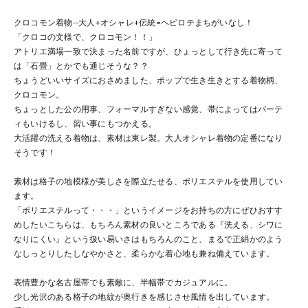
クロコモン着物--大人+オシャレ+伝統=ヘビロテまちがいなし！
「クロコの文様で、クロコモン！！」
アトリエ満場一致で決まった名前ですが、ひょっとして行き先に寄って
は「石畳」とかでも通じそうな？？
ちょうどいいサイズにおさめました、ポップで生き生きとする着物柄、
クロコモン。
ちょっとした公の用事、フォーマルすぎない感覚、帯によってはパーテ
ィもいけるし、習い事にもつかえる。
大活躍の洗える着物は、素材は東レ製。大人オシャレ着物の定番になり
そうです！
素材は格子の地模様が美しさを際立たせる、ポリエステルを使用してい
ます。
「ポリエステルって・・・」というイメージをお持ちの方にぜひおすす
めしたいこちらは、もちろん素材の良いところである『洗える、シワに
なりにくい』という扱い易いさはもちろんのこと、まるで正絹かのよう
なしっとりしたしなやかさと、柔らかな着心地も兼ね備えています。
表情豊かな名古屋帯でも素敵に、半幅帯でカジュアルに。
少し光沢のある格子の地紋が奥行きを感じさせ風情を出しています。