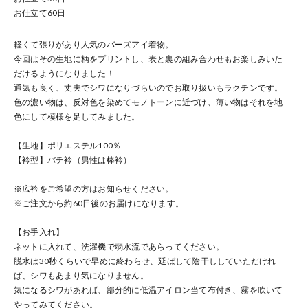
お仕立て
60
日
軽くて張りがあり人気のバーズアイ着物。
今回はその生地に柄をプリントし、表と裏の組み合わせもお楽しみいた
だけるようになりました！
通気も良く、丈夫でシワになりづらいのでお取り扱いもラクチンです。
色の濃い物は、反対色を染めてモノトーンに近づけ、薄い物はそれを地
色にして模様を足してみました。
【生地】ポリエステル100％
【衿型】バチ衿（男性は棒衿）
※広衿をご希望の方はお知らせください。
※ご注文から約60日後のお届けになります。
【お手入れ】
ネットに入れて、洗濯機で弱水流であらってください。
脱水は30秒くらいで早めに終わらせ、延ばして陰干ししていただけれ
ば、シワもあまり気になりません。
気になるシワがあれば、部分的に低温アイロン当て布付き、霧を吹いて
やってみてください。