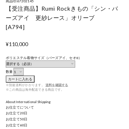
商品ID:67202145
【受注商品】Rumi Rockきもの「シン・バ
ーズアイ 更紗レース」オリーブ
[A794]
¥110,000
ポリエステル着物サイズ（バーズアイ、セオα）
数量
カートに入れる
※別途送料がかかります。
送料を確認する
※この商品は海外配送できる商品です。
About International Shipping
お仕立てについて
お仕立て
20
日
お仕立て
50
日
お仕立て
60
日