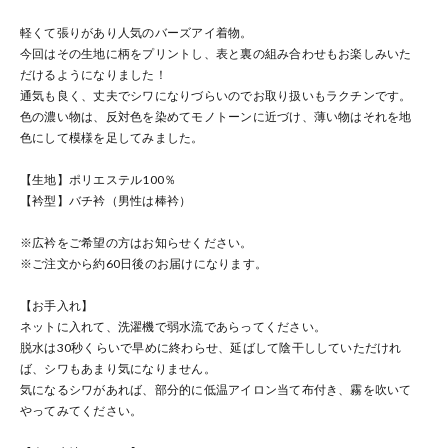
軽くて張りがあり人気のバーズアイ着物。
今回はその生地に柄をプリントし、表と裏の組み合わせもお楽しみいた
だけるようになりました！
通気も良く、丈夫でシワになりづらいのでお取り扱いもラクチンです。
色の濃い物は、反対色を染めてモノトーンに近づけ、薄い物はそれを地
色にして模様を足してみました。
【生地】ポリエステル100％
【衿型】バチ衿（男性は棒衿）
※広衿をご希望の方はお知らせください。
※ご注文から約60日後のお届けになります。
【お手入れ】
ネットに入れて、洗濯機で弱水流であらってください。
脱水は30秒くらいで早めに終わらせ、延ばして陰干ししていただけれ
ば、シワもあまり気になりません。
気になるシワがあれば、部分的に低温アイロン当て布付き、霧を吹いて
やってみてください。