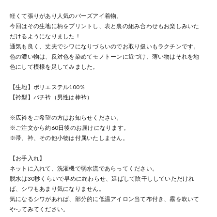
軽くて張りがあり人気のバーズアイ着物。
今回はその生地に柄をプリントし、表と裏の組み合わせもお楽しみいた
だけるようになりました！
通気も良く、丈夫でシワになりづらいのでお取り扱いもラクチンです。
色の濃い物は、反対色を染めてモノトーンに近づけ、薄い物はそれを地
色にして模様を足してみました。
【生地】ポリエステル100％
【衿型】バチ衿（男性は棒衿）
※広衿をご希望の方はお知らせください。
※ご注文から約60日後のお届けになります。
※帯、衿、その他小物は付属いたしません。
【お手入れ】
ネットに入れて、洗濯機で弱水流であらってください。
脱水は30秒くらいで早めに終わらせ、延ばして陰干ししていただけれ
ば、シワもあまり気になりません。
気になるシワがあれば、部分的に低温アイロン当て布付き、霧を吹いて
やってみてください。