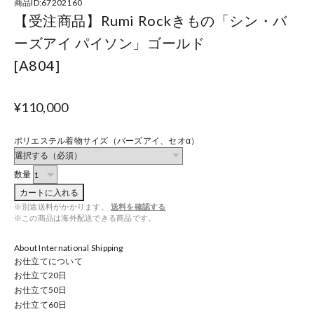
商品ID:67202160
【受注商品】Rumi Rockきもの「シン・バ
ーズアイ パイソン」ゴールド
[A804]
¥110,000
ポリエステル着物サイズ（バーズアイ、セオα）
数量
カートに入れる
※別途送料がかかります。
送料を確認する
※この商品は海外配送できる商品です。
About International Shipping
お仕立てについて
お仕立て
20
日
お仕立て
50
日
お仕立て
60
日