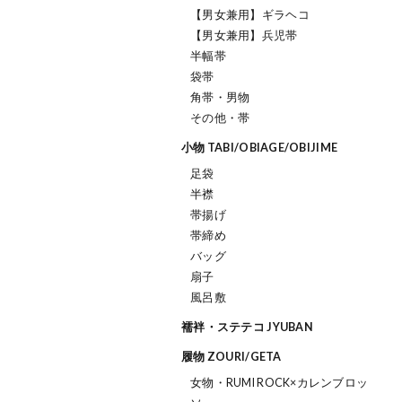
【男女兼用】ギラヘコ
【男女兼用】兵児帯
半幅帯
袋帯
角帯・男物
その他・帯
小物 TABI/OBIAGE/OBIJIME
足袋
半襟
帯揚げ
帯締め
バッグ
扇子
風呂敷
襦袢・ステテコ JYUBAN
履物 ZOURI/GETA
女物・RUMI ROCK×カレンブロッ