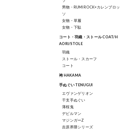
ソ
男物・RUMI ROCK×カレンブロッ
ソ
女物・草履
女物・下駄
コート・羽織・ストール COAT/H
AORI/STOLE
羽織
ストール・スカーフ
コート
袴 HAKAMA
手ぬぐい TENUGUI
エヴァンゲリオン
干支手ぬぐい
薄桜鬼
デビルマン
マジンガーZ
吉原界隈シリーズ