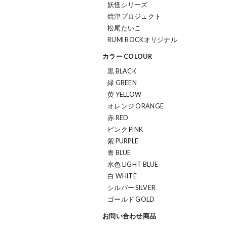
妖怪シリーズ
焼津プロジェクト
松尾たいこ
RUMI ROCKオリジナル
カラー COLOUR
黒 BLACK
緑 GREEN
黄 YELLOW
オレンジ ORANGE
赤 RED
ピンク PINK
紫 PURPLE
青 BLUE
水色 LIGHT BLUE
白 WHITE
シルバー SILVER
ゴールド GOLD
お問い合わせ商品