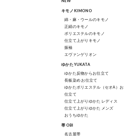
NEW
キモノ KIMONO
綿・麻・ウールのキモノ
正絹のキモノ
ポリエステルのキモノ
仕立て上がりキモノ
振袖
エヴァンゲリオン
ゆかた YUKATA
ゆかた反物からお仕立て
長板染め お仕立て
ゆかたポリエステル（セオΑ）お
仕立て
仕立て上がりゆかた レディス
仕立て上がりゆかた メンズ
おうちゆかた
帯 OBI
名古屋帯