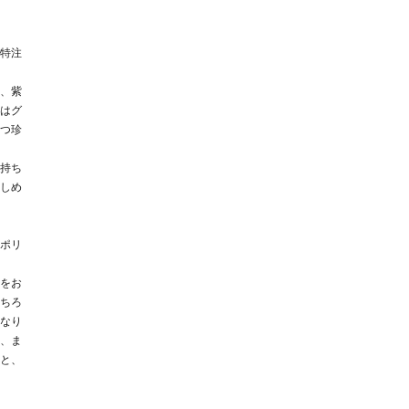
特注
、紫
はグ
つ珍
持ち
しめ
ポリ
をお
ちろ
なり
、ま
と、