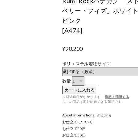
Rumi Rockハデカク 「ス
ベリー・フィズ」ホワイト
ピンク
[A474]
¥90,200
ポリエステル着物サイズ
数量
カートに入れる
※別途送料がかかります。
送料を確認する
※この商品は海外配送できる商品です。
About International Shipping
お仕立てについて
お仕立て
20
日
お仕立て
50
日