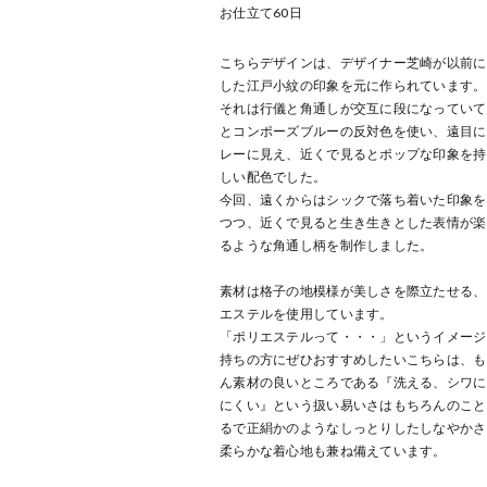
お仕立て
60
日
こちらデザインは、デザイナー芝崎が以前に
した江戸小紋の印象を元に作られています。
それは行儀と角通しが交互に段になっていて
とコンポーズブルーの反対色を使い、遠目に
レーに見え、近くで見るとポップな印象を持
しい配色でした。
今回、遠くからはシックで落ち着いた印象を
つつ、近くで見ると生き生きとした表情が楽
るような角通し柄を制作しました。
素材は格子の地模様が美しさを際立たせる、
エステルを使用しています。
「ポリエステルって・・・」というイメージ
持ちの方にぜひおすすめしたいこちらは、も
ん素材の良いところである『洗える、シワに
にくい』という扱い易いさはもちろんのこと
るで正絹かのようなしっとりしたしなやかさ
柔らかな着心地も兼ね備えています。