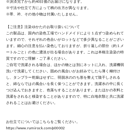
※決済完了から約40日後のお届けになります。
※寸法や仕立て方によって柄の出方が異なります。
※帯、衿、その他小物は付属いたしません。
【ご注意】注染ゆかたのお取り扱いについて
この製品は、国内の染色工場でハンドメイドにより１点ずつ染められて
いますので、それぞれの色合いがロットなどで多少異なることがござい
ます。細心の注意を払い染色しておりますが、折り返しの部分（約１メ
ートルごと）の色に濃淡が出る場合があります。これは本格注染染の特
質ですのでご理解・ご了承ください。
ご自宅で洗濯される場合は、ほかの物とは別にネットに入れ、洗濯機弱
洗いで洗濯してください。固めの風合いがお好みでしたら薄く糊付け
し、タンブラー乾燥はせずに、弱脱水ののち形を整えて陰干しされる
と、綿ならではの風合いを長く保つことができます。洗濯水の中に長く
つけ込んでおきますと、色落ちすることがあります。またほかの衣料と
洗濯をされると移染することがありますので、特に白地衣類と共に洗濯
されることはお避けください。
お仕立てについてはこちらをご覧ください。
https://www.rumirock.com/p00002