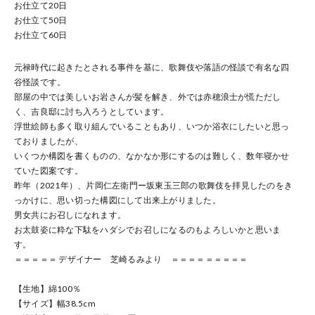
お仕立て
20
日
お仕立て
50
日
お仕立て
60
日
元禄時代に起きたとされる事件を基に、歌舞伎や落語の怪談で有名な四
谷怪談です。
部屋の中では美しいお岩さんが髪を解き、外では赤穂浪士が慌ただし
く、吉良邸に討ち入ろうとしています。
浮世絵師も多く取り組んでいることもあり、いつか浴衣にしたいと思っ
ておりましたが、
いくつか構図を書くものの、なかなか形にするのは難しく、数年寝かせ
ていた図案です。
昨年（2021年）、片岡仁左衛門ー坂東玉三郎の歌舞伎を拝見したのをき
っかけに、思い切った構図にして出来上がりました。
男女共にお召しになれます。
お太鼓姿に粋な下駄をハダシでお召しになるのもよろしいかと思いま
す。
＝＝＝＝＝ デザイナー 芝崎るみより ＝＝＝＝＝＝＝＝＝
【生地】綿100％
【サイズ】幅38.5cm