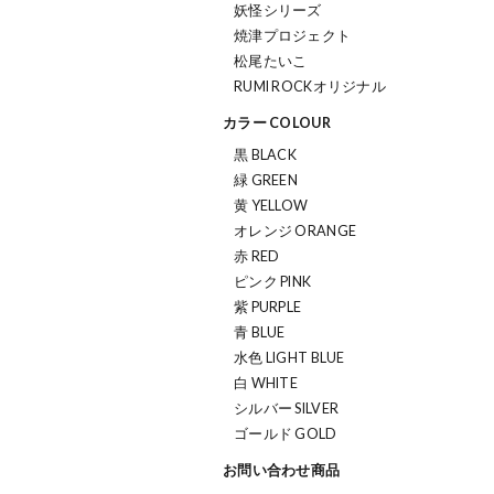
妖怪シリーズ
焼津プロジェクト
松尾たいこ
RUMI ROCKオリジナル
カラー COLOUR
黒 BLACK
緑 GREEN
黄 YELLOW
オレンジ ORANGE
赤 RED
ピンク PINK
紫 PURPLE
青 BLUE
水色 LIGHT BLUE
白 WHITE
シルバー SILVER
ゴールド GOLD
お問い合わせ商品