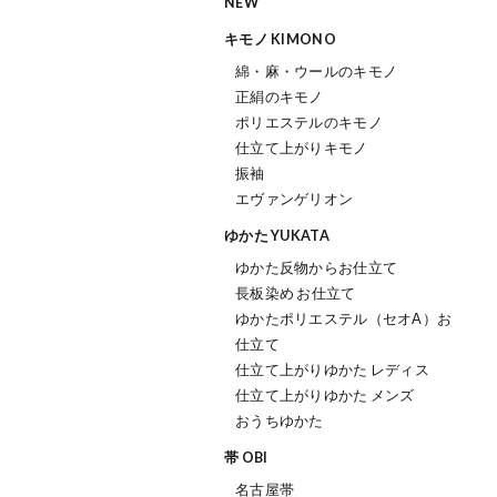
NEW
キモノ KIMONO
綿・麻・ウールのキモノ
正絹のキモノ
ポリエステルのキモノ
仕立て上がりキモノ
振袖
エヴァンゲリオン
ゆかた YUKATA
ゆかた反物からお仕立て
長板染め お仕立て
ゆかたポリエステル（セオΑ）お
仕立て
仕立て上がりゆかた レディス
仕立て上がりゆかた メンズ
おうちゆかた
帯 OBI
名古屋帯