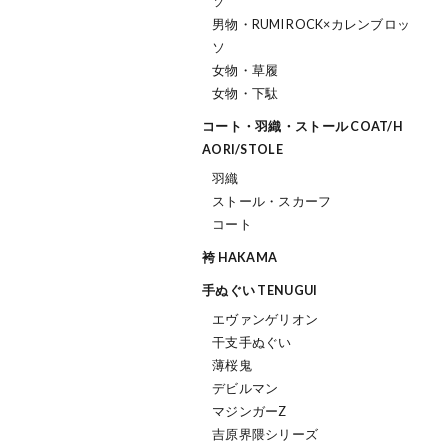
ソ
男物・RUMI ROCK×カレンブロッ
ソ
女物・草履
女物・下駄
コート・羽織・ストール COAT/H
AORI/STOLE
羽織
ストール・スカーフ
コート
袴 HAKAMA
手ぬぐい TENUGUI
エヴァンゲリオン
干支手ぬぐい
薄桜鬼
デビルマン
マジンガーZ
吉原界隈シリーズ