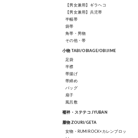
【男女兼用】ギラヘコ
【男女兼用】兵児帯
半幅帯
袋帯
角帯・男物
その他・帯
小物 TABI/OBIAGE/OBIJIME
足袋
半襟
帯揚げ
帯締め
バッグ
扇子
風呂敷
襦袢・ステテコ JYUBAN
履物 ZOURI/GETA
女物・RUMI ROCK×カレンブロッ