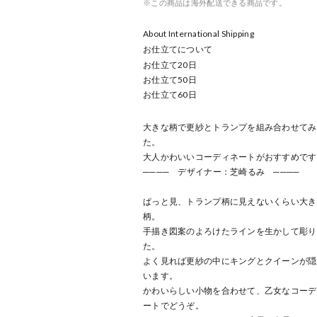
※この商品は海外配送できる商品です。
About International Shipping
お仕立てについて
お仕立て
20
日
お仕立て
50
日
お仕立て
60
日
大きな柄で更紗とトランプを組み合わせてみ
た。
大人かわいいコーディネートがおすすめです
──── デザイナー：芝崎るみ ────
ぱっと見、トランプ柄に見えないくらい大き
柄。
手描き図案のよろけたラインを生かして彫り
た。
よく見れば更紗の中にキングとクイーンが隠
います。
かわいらしい小物を合わせて、乙女なコーデ
ートでどうぞ。