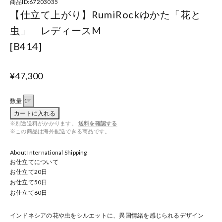
商品ID:67203035
【仕立て上がり】RumiRockゆかた「花と
虫」 レディースM
[B414]
¥47,300
数量
カートに入れる
※別途送料がかかります。
送料を確認する
※この商品は海外配送できる商品です。
About International Shipping
お仕立てについて
お仕立て
20
日
お仕立て
50
日
お仕立て
60
日
インドネシアの花や虫をシルエットに、異国情緒を感じられるデザイン