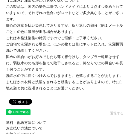
【ご注意】注染ゆかたのお取り扱いについて
この製品は、国内の染色工場でハンドメイドにより１点ずつ染められて
いますので、それぞれの色合いがロットなどで多少異なることがござい
ます。
細心の注意を払い染色しておりますが、折り返しの部分（約１メートル
ごと）の色に濃淡が出る場合があります。
これは本格注染染の特質ですのでご理解・ご了承ください。
ご自宅で洗濯される場合は、ほかの物とは別にネットに入れ、洗濯機弱
洗いで洗濯してください。
固めの風合いがお好みでしたら薄く糊付けし、タンブラー乾燥はせず
に、弱脱水ののち形を整えて陰干しされると、綿ならではの風合いを長
く保つことができます。
洗濯水の中に長くつけ込んでおきますと、色落ちすることがあります。
またほかの衣料と洗濯をされると移染することがありますので、特に白
地衣類と共に洗濯されることはお避けください。
通報する
送料・配送方法について
お支払い方法について
お仕立てについて