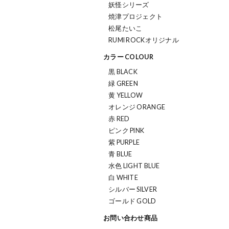
妖怪シリーズ
焼津プロジェクト
松尾たいこ
RUMI ROCKオリジナル
カラー COLOUR
黒 BLACK
緑 GREEN
黄 YELLOW
オレンジ ORANGE
赤 RED
ピンク PINK
紫 PURPLE
青 BLUE
水色 LIGHT BLUE
白 WHITE
シルバー SILVER
ゴールド GOLD
お問い合わせ商品