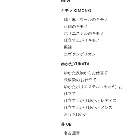
NEW
キモノ KIMONO
綿・麻・ウールのキモノ
正絹のキモノ
ポリエステルのキモノ
仕立て上がりキモノ
振袖
エヴァンゲリオン
ゆかた YUKATA
ゆかた反物からお仕立て
長板染め お仕立て
ゆかたポリエステル（セオΑ）お
仕立て
仕立て上がりゆかた レディス
仕立て上がりゆかた メンズ
おうちゆかた
帯 OBI
名古屋帯