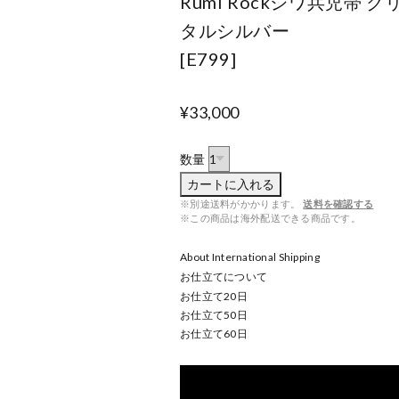
Rumi Rockシワ兵児帯 ク
タルシルバー
[E799]
¥33,000
数量
カートに入れる
※別途送料がかかります。
送料を確認する
※この商品は海外配送できる商品です。
About International Shipping
お仕立てについて
お仕立て
20
日
お仕立て
50
日
お仕立て
60
日