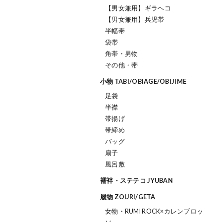
【男女兼用】ギラヘコ
【男女兼用】兵児帯
半幅帯
袋帯
角帯・男物
その他・帯
小物 TABI/OBIAGE/OBIJIME
足袋
半襟
帯揚げ
帯締め
バッグ
扇子
風呂敷
襦袢・ステテコ JYUBAN
履物 ZOURI/GETA
女物・RUMI ROCK×カレンブロッ