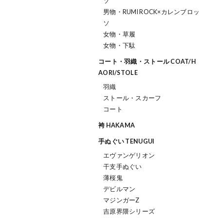
ソ
男物・RUMI ROCK×カレンブロッ
ソ
女物・草履
女物・下駄
コート・羽織・ストール COAT/H
AORI/STOLE
羽織
ストール・スカーフ
コート
袴 HAKAMA
手ぬぐい TENUGUI
エヴァンゲリオン
干支手ぬぐい
薄桜鬼
デビルマン
マジンガーZ
吉原界隈シリーズ