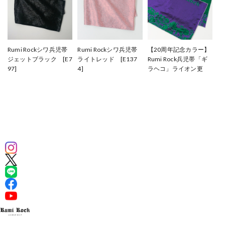
Rumi Rockシワ兵児帯
Rumi Rockシワ兵児帯
【20周年記念カラー】
ジェットブラック [E7
ライトレッド [E137
Rumi Rock兵児帯「ギ
97]
4]
ラヘコ」ライオン更
¥33,000
¥33,000
紗 パープル×グリー
ン [E1375]
¥33,000