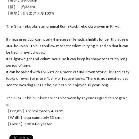
【長さ】約400cm
【幅】 約33cm
【生地】ポリエステル100％
The Gira Heko obi is an original Rumi Rock heko obi woven in Kiryu.
It measures approximately 4 meters in length, slightly longer than the u
sual heko obi. This is to allow more freedom in tying it, and so that it can
be tied in myriad ways.
It is lightweight and voluminous, so it can keep its shape for a fairly long
period of time.
It can be paired with a yukata or a more casual kimono for quick and easy
looks or even for more flashy or festive looks. There is no specified sea
son for wearing Gira Heko, so it can be enjoyed all year long.
The Gira Heko is unisex so it can be worn by anyone regardless of gend
er.
【Length】approximately 400 cm
【Width】approximately 33 cm
【Fabric】100% Polyester