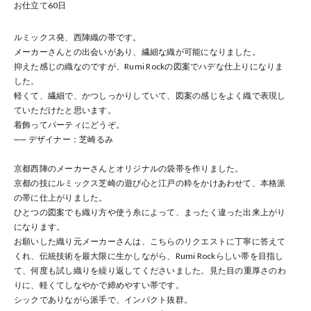
お仕立て
60
日
ルミックス発、西陣織の帯です。
メーカーさんとの出会いがあり、繊細な織が可能になりました。
抑えた感じの織なのですが、Rumi Rockの図案でハデな仕上りになりま
した。
軽くて、繊細で、かつしっかりしていて、図案の感じをよく織で表現し
ていただけたと思います。
着飾ってパーティにどうぞ。
── デザイナー：芝崎るみ
京都西陣のメーカーさんとオリジナルの袋帯を作りました。
京都の技にルミックス芝崎の遊び心と江戸の粋をかけあわせて、本格派
の帯に仕上がりました。
ひとつの図案でも織り方や使う糸によって、まったく違った出来上がり
になります。
お願いした織り元メーカーさんは、こちらのリクエストに丁寧に答えて
くれ、伝統技術を最大限に生かしながら、Rumi Rockらしい帯を目指し
て、何度も試し織りを繰り返してくださいました。 見た目の重厚さのわ
りに、軽くてしなやかで締めやすい帯です。
シックでありながら派手で、インパクト抜群。