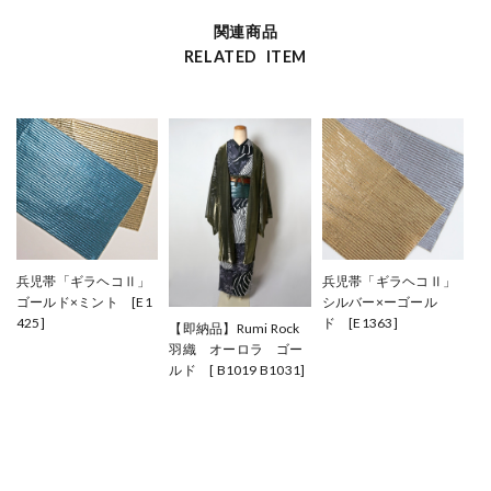
関連商品
RELATED ITEM
兵児帯「ギラヘコⅡ」
兵児帯「ギラヘコⅡ」
ゴールド×ミント [E1
シルバー×ーゴール
425]
ド [E1363]
【即納品】Rumi Rock
¥19,800
¥19,800
羽織 オーロラ ゴー
ルド [ B1019 B1031]
¥52,800