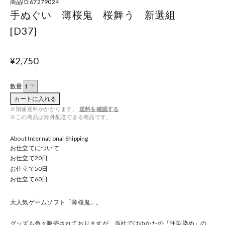
商品ID:67279024
手ぬぐい 薄桜鬼 桜舞う 新選組
[D37]
¥2,750
数量
カートに入れる
※別途送料がかかります。
送料を確認する
※この商品は海外配送できる商品です。
About International Shipping
お仕立てについて
お仕立て
20
日
お仕立て
50
日
お仕立て
60
日
大人気ゲームソフト「薄桜鬼」。
グッズも色々販売されておりますが、当社ではゆかたの「注染染め」の