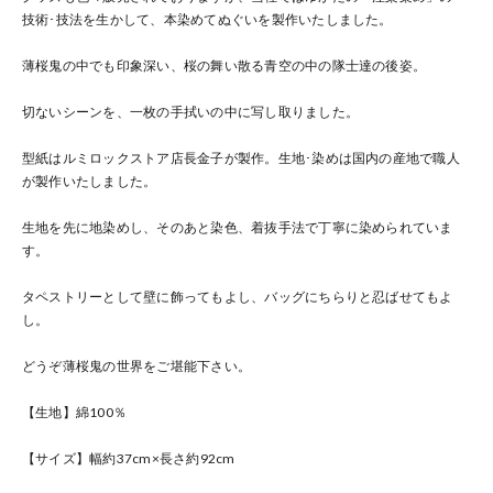
技術･技法を生かして、本染めてぬぐいを製作いたしました。
薄桜鬼の中でも印象深い、桜の舞い散る青空の中の隊士達の後姿。
切ないシーンを、一枚の手拭いの中に写し取りました。
型紙はルミロックストア店長金子が製作。生地･染めは国内の産地で職人
が製作いたしました。
生地を先に地染めし、そのあと染色、着抜手法で丁寧に染められていま
す。
タペストリーとして壁に飾ってもよし、バッグにちらりと忍ばせてもよ
し。
どうぞ薄桜鬼の世界をご堪能下さい。
【生地】綿100％
【サイズ】幅約37cm×長さ約92cm