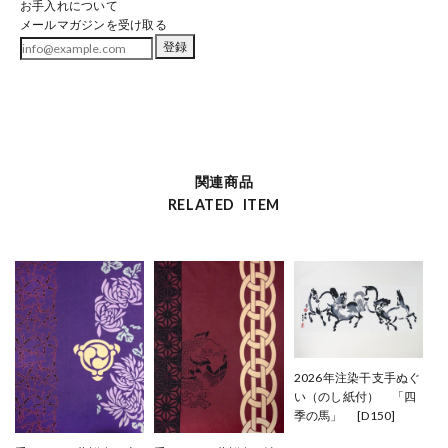
お手入れについて
メールマガジンを受け取る
登録
関連商品
RELATED ITEM
2026年注染干支手ぬぐ
い（のし紙付） 「四
季の馬」 [D150]
¥2,200