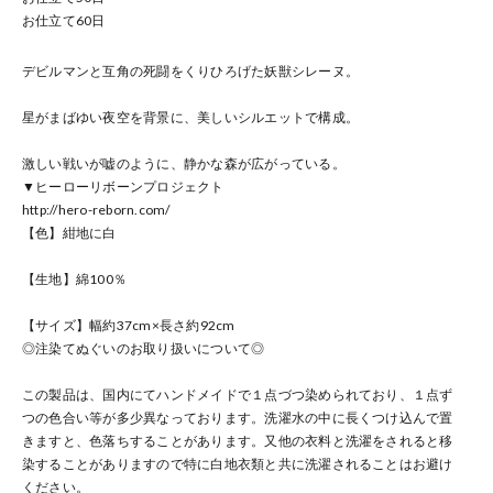
お仕立て
60
日
デビルマンと互角の死闘をくりひろげた妖獣シレーヌ。
星がまばゆい夜空を背景に、美しいシルエットで構成。
激しい戦いが嘘のように、静かな森が広がっている。
▼ヒーローリボーンプロジェクト
http://hero-reborn.com/
【色】紺地に白
【生地】綿100％
【サイズ】幅約37cm×長さ約92cm
◎注染てぬぐいのお取り扱いについて◎
この製品は、国内にてハンドメイドで１点づつ染められており、１点ず
つの色合い等が多少異なっております。洗濯水の中に長くつけ込んで置
きますと、色落ちすることがあります。又他の衣料と洗濯をされると移
染することがありますので特に白地衣類と共に洗濯されることはお避け
ください。