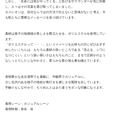
しかし、「生命には死がやってくる」と告げるサラマンダーが先に到着
し、人々はその言葉を選び取ってしまいました。
カメレオンは、自分ならではの方法で伝えないと意味がないと考え、今
も私たちに豊穣なメッセージを送り続けています。
素材は格子の地模様が美しさを際立たせる、ポリエステルを使用してい
ます。
「ポリエステルって・・・」というイメージをお持ちの方にぜひおすす
めしたいこちらは、もちろん素材の良いところである『洗える、シワに
なりにくい』という扱い易いさはもちろんのこと、まるで正絹かのよう
なしっとりしたしなやかさと、柔らかな着心地も兼ね備えています。
表情豊かな名古屋帯でも素敵に、半幅帯でカジュアルに。
少し光沢のある格子の地紋が奥行きを感じさせ風情を出しています。
手触りもしなやかで、ちりめんとはまた違うモダンな印象になります。
着用シーン：カジュアルシーン
着用時期：単衣、袷