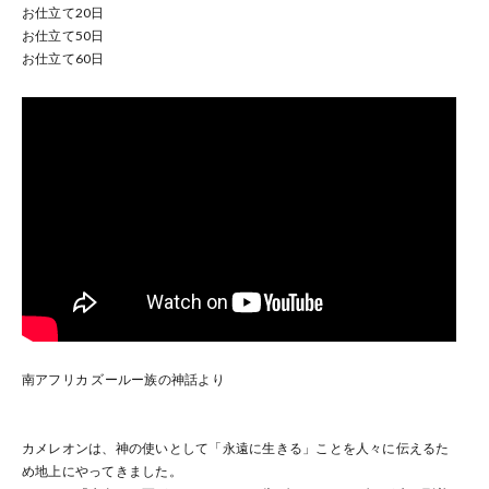
お仕立て
20
日
お仕立て
50
日
お仕立て
60
日
南アフリカ ズールー族の神話より
カメレオンは、神の使いとして「永遠に生きる」ことを人々に伝えるた
め地上にやってきました。