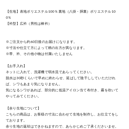
【生地】表地ポリエステル100％ 裏地（八掛・胴裏）ポリエステル10
0％
【衿型】広衿（男性は棒衿）
※ご注文から約60日後のお届けになります。
※寸法や仕立て方によって柄の出方が異なります。
※帯、衿、その他小物は付属いたしません
【お手入れ】
ネットに入れて、洗濯機で弱水流であらってください。
脱水は30秒くらいで早めに終わらせ、延ばして陰干ししていただけれ
ば、シワもあまり気になりません。
気になるシワがあれば、部分的に低温アイロン当て布付き、霧を吹いて
やってみてください。
【余り生地について】
こちらの商品は、お客様の寸法に合わせて生地を制作し、お仕立てをし
ております。
余り生地の返却はできかねますので、あらかじめご了承くださいませ。