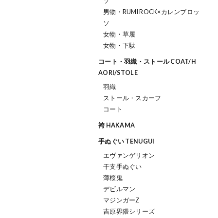
ソ
男物・RUMI ROCK×カレンブロッ
ソ
女物・草履
女物・下駄
コート・羽織・ストール COAT/H
AORI/STOLE
羽織
ストール・スカーフ
コート
袴 HAKAMA
手ぬぐい TENUGUI
エヴァンゲリオン
干支手ぬぐい
薄桜鬼
デビルマン
マジンガーZ
吉原界隈シリーズ