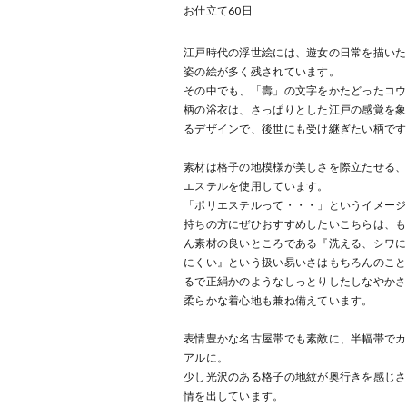
お仕立て
60
日
江戸時代の浮世絵には、遊女の日常を描いた
姿の絵が多く残されています。
その中でも、「壽」の文字をかたどったコウ
柄の浴衣は、さっぱりとした江戸の感覚を象
るデザインで、後世にも受け継ぎたい柄です
素材は格子の地模様が美しさを際立たせる、
エステルを使用しています。
「ポリエステルって・・・」というイメージ
持ちの方にぜひおすすめしたいこちらは、も
ん素材の良いところである『洗える、シワに
にくい』という扱い易いさはもちろんのこと
るで正絹かのようなしっとりしたしなやかさ
柔らかな着心地も兼ね備えています。
表情豊かな名古屋帯でも素敵に、半幅帯でカ
アルに。
少し光沢のある格子の地紋が奥行きを感じさ
情を出しています。