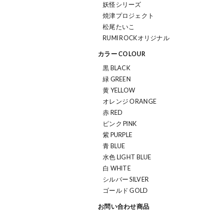
妖怪シリーズ
焼津プロジェクト
松尾たいこ
RUMI ROCKオリジナル
カラー COLOUR
黒 BLACK
緑 GREEN
黄 YELLOW
オレンジ ORANGE
赤 RED
ピンク PINK
紫 PURPLE
青 BLUE
水色 LIGHT BLUE
白 WHITE
シルバー SILVER
ゴールド GOLD
お問い合わせ商品