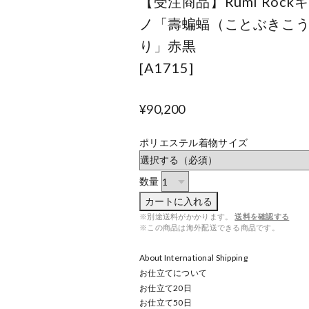
【受注商品】Rumi Rock
ノ「壽蝙蝠（ことぶきこ
り」赤黒
[A1715]
¥90,200
ポリエステル着物サイズ
数量
カートに入れる
※別途送料がかかります。
送料を確認する
※この商品は海外配送できる商品です。
About International Shipping
お仕立てについて
お仕立て
20
日
お仕立て
50
日