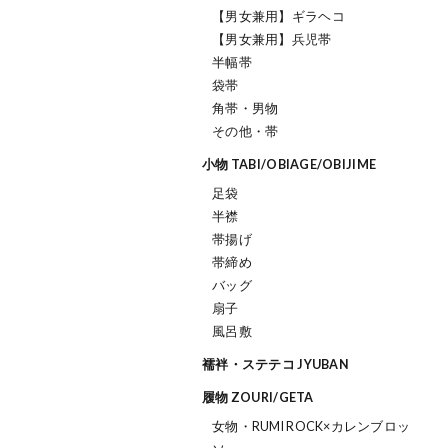
【男女兼用】ギラヘコ
【男女兼用】兵児帯
半幅帯
袋帯
角帯・男物
その他・帯
小物 TABI/OBIAGE/OBIJIME
足袋
半襟
帯揚げ
帯締め
バッグ
扇子
風呂敷
襦袢・ステテコ JYUBAN
履物 ZOURI/GETA
女物・RUMI ROCK×カレンブロッ