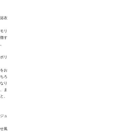
浴衣
モリ
徴す
。
ポリ
をお
ちろ
なり
、ま
と、
ジュ
せ風