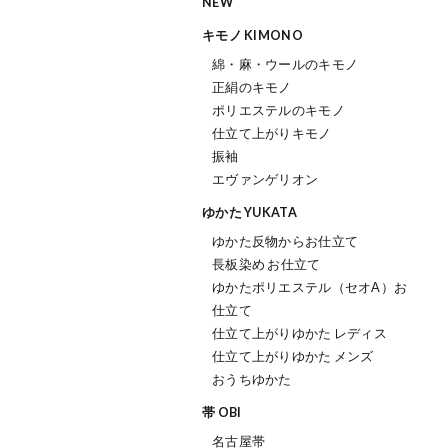
NEW
キモノ KIMONO
綿・麻・ウールのキモノ
正絹のキモノ
ポリエステルのキモノ
仕立て上がりキモノ
振袖
エヴァンゲリオン
ゆかた YUKATA
ゆかた反物からお仕立て
長板染め お仕立て
ゆかたポリエステル（セオΑ）お
仕立て
仕立て上がりゆかた レディス
仕立て上がりゆかた メンズ
おうちゆかた
帯 OBI
名古屋帯