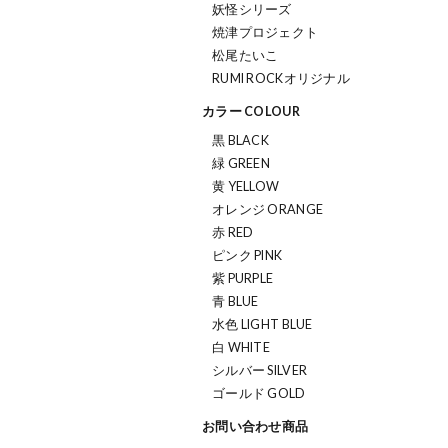
妖怪シリーズ
焼津プロジェクト
松尾たいこ
RUMI ROCKオリジナル
カラー COLOUR
黒 BLACK
緑 GREEN
黄 YELLOW
オレンジ ORANGE
赤 RED
ピンク PINK
紫 PURPLE
青 BLUE
水色 LIGHT BLUE
白 WHITE
シルバー SILVER
ゴールド GOLD
お問い合わせ商品