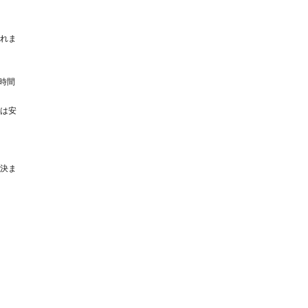
れま
時間
は安
決ま