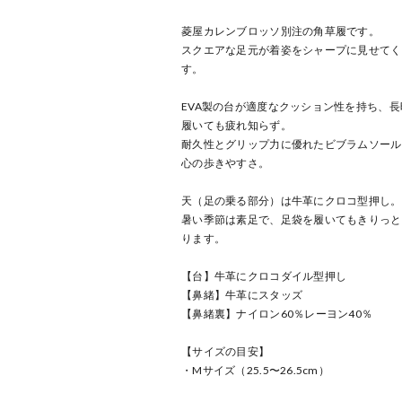
菱屋カレンブロッソ別注の角草履です。
スクエアな足元が着姿をシャープに見せてく
す。
EVA製の台が適度なクッション性を持ち、長
履いても疲れ知らず。
耐久性とグリップ力に優れたビブラムソール
心の歩きやすさ。
天（足の乗る部分）は牛革にクロコ型押し。
暑い季節は素足で、足袋を履いてもきりっと
ります。
【台】牛革にクロコダイル型押し
【鼻緒】牛革にスタッズ
【鼻緒裏】ナイロン60％レーヨン40％
【サイズの目安】
・Mサイズ（25.5〜26.5cm）