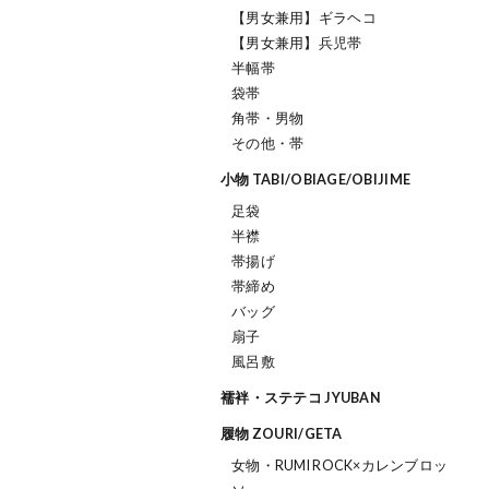
【男女兼用】ギラヘコ
【男女兼用】兵児帯
半幅帯
袋帯
角帯・男物
その他・帯
小物 TABI/OBIAGE/OBIJIME
足袋
半襟
帯揚げ
帯締め
バッグ
扇子
風呂敷
襦袢・ステテコ JYUBAN
履物 ZOURI/GETA
女物・RUMI ROCK×カレンブロッ