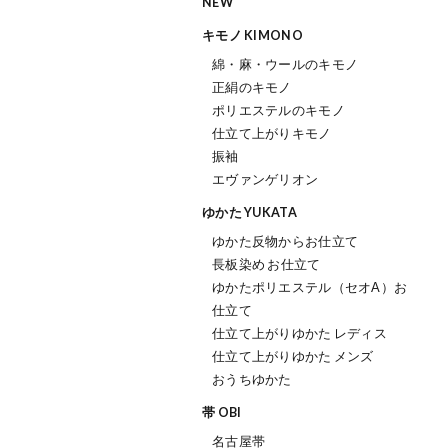
NEW
キモノ KIMONO
綿・麻・ウールのキモノ
正絹のキモノ
ポリエステルのキモノ
仕立て上がりキモノ
振袖
エヴァンゲリオン
ゆかた YUKATA
ゆかた反物からお仕立て
長板染め お仕立て
ゆかたポリエステル（セオΑ）お
仕立て
仕立て上がりゆかた レディス
仕立て上がりゆかた メンズ
おうちゆかた
帯 OBI
名古屋帯