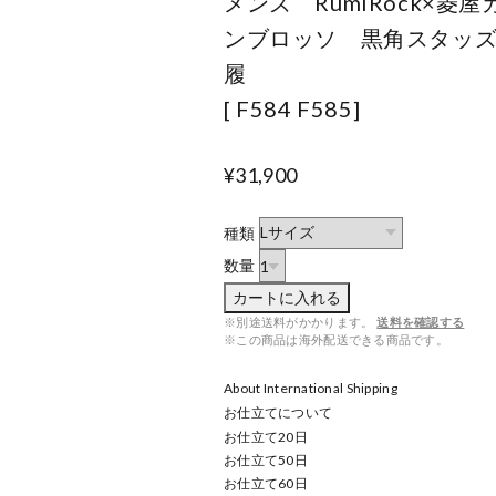
メンズ RumiRock×菱屋
ンブロッソ 黒角スタッ
履
[ F584 F585]
¥31,900
種類
数量
カートに入れる
※別途送料がかかります。
送料を確認する
※この商品は海外配送できる商品です。
About International Shipping
お仕立てについて
お仕立て
20
日
お仕立て
50
日
お仕立て
60
日