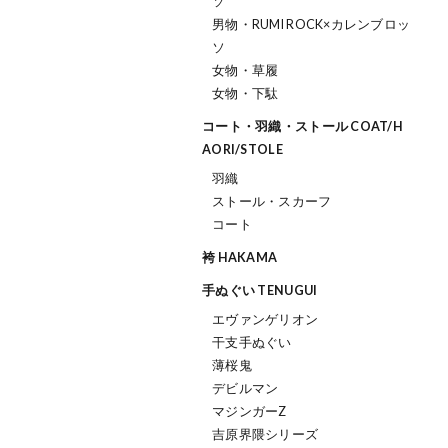
ソ
男物・RUMI ROCK×カレンブロッ
ソ
女物・草履
女物・下駄
コート・羽織・ストール COAT/H
AORI/STOLE
羽織
ストール・スカーフ
コート
袴 HAKAMA
手ぬぐい TENUGUI
エヴァンゲリオン
干支手ぬぐい
薄桜鬼
デビルマン
マジンガーZ
吉原界隈シリーズ