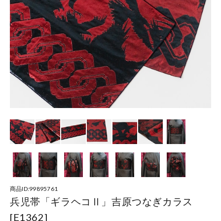
商品ID:99895761
兵児帯「ギラヘコⅡ」吉原つなぎカラス
[E1362]