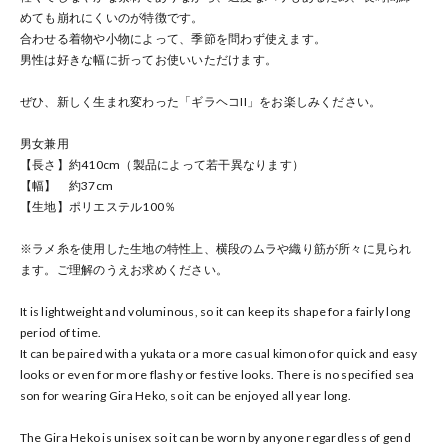
めても崩れにくいのが特徴です。
合わせる着物や小物によって、季節を問わず使えます。
男性は好きな幅に折ってお使いいただけます。
ぜひ、新しく生まれ変わった「ギラヘコII」をお楽しみください。
男女兼用
【長さ】約410cm（製品によって若干異なります）
【幅】 約37cm
【生地】ポリエステル100％
※ラメ糸を使用した生地の特性上、横段のムラや織り筋が所々に見られ
ます。ご理解のうえお求めください。
It is lightweight and voluminous, so it can keep its shape for a fairly long
period of time.
It can be paired with a yukata or a more casual kimono for quick and easy
looks or even for more flashy or festive looks. There is no specified sea
son for wearing Gira Heko, so it can be enjoyed all year long.
The Gira Heko is unisex so it can be worn by anyone regardless of gend