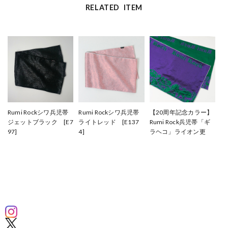
RELATED ITEM
Rumi Rockシワ兵児帯
Rumi Rockシワ兵児帯
【20周年記念カラー】
ジェットブラック [E7
ライトレッド [E137
Rumi Rock兵児帯「ギ
97]
4]
ラヘコ」ライオン更
¥33,000
¥33,000
紗 パープル×グリー
ン [E1375]
¥33,000