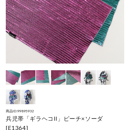
商品ID:99895932
兵児帯「ギラヘコII」ピーチ×ソーダ
[E1364]