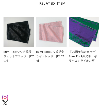
RELATED ITEM
Rumi Rockシワ兵児帯
Rumi Rockシワ兵児帯
【20周年記念カラー】
ジェットブラック [E7
ライトレッド [E137
Rumi Rock兵児帯「ギ
97]
4]
ラヘコ」ライオン更
¥33,000
¥33,000
紗 パープル×グリー
ン [E1375]
¥33,000