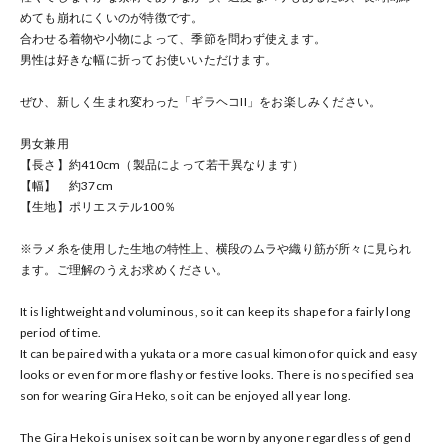
めても崩れにくいのが特徴です。
合わせる着物や小物によって、季節を問わず使えます。
男性は好きな幅に折ってお使いいただけます。
ぜひ、新しく生まれ変わった「ギラヘコII」をお楽しみください。
男女兼用
【長さ】約410cm（製品によって若干異なります）
【幅】 約37cm
【生地】ポリエステル100％
※ラメ糸を使用した生地の特性上、横段のムラや織り筋が所々に見られ
ます。ご理解のうえお求めください。
It is lightweight and voluminous, so it can keep its shape for a fairly long
period of time.
It can be paired with a yukata or a more casual kimono for quick and easy
looks or even for more flashy or festive looks. There is no specified sea
son for wearing Gira Heko, so it can be enjoyed all year long.
The Gira Heko is unisex so it can be worn by anyone regardless of gend