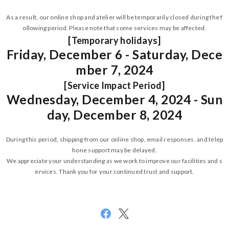
As a result, our online shop and atelier will be temporarily closed during the f
ollowing period. Please note that some services may be affected.
[Temporary holidays]
Friday, December 6 - Saturday, Dece
mber 7, 2024
[Service Impact Period]
Wednesday, December 4, 2024 - Sun
day, December 8, 2024
During this period, shipping from our online shop, email responses, and telep
hone support may be delayed.
We appreciate your understanding as we work to improve our facilities and s
ervices. Thank you for your continued trust and support.