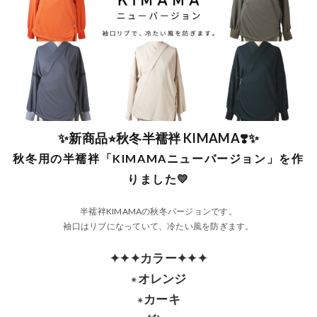
✨新商品⭐︎秋冬半襦袢 KIMAMA❣️✨
秋冬用の半襦袢「KIMAMAニューバージョン」を作
りました💛
半襦袢KIMAMAの秋冬バージョンです。
袖口はリブになっていて、冷たい風を防ぎます。
✦
✦
✦
カラー✦
✦
✦
オレンジ
✴︎
カーキ
✴︎