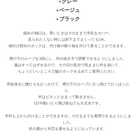
グレー
✴︎
ベージュ
✴︎
ブラック
✴︎
緩めの袖口は、寒いときはそのままで冷気をカバー。
見られたくない時には肘下までまくってもOK。
袖付け部分のホックは、付け袖や飾り袖を付けて着ることができます。
襟の下のループを3段にし、衿の抜き方で調整できるようにしました。
脇はすべてはずせるので、その日の気分で気ままに衿を抜いて、
ちょうどいいところで脇のホックを止めてご着用ください。
衣紋抜きに腰ひもをひっかけて、襟の下のループに引っ掛けてひっぱった
ら、
衿はピタッと止まって動きません。
1日中動いたり飛び跳ねても大丈夫です。
半衿も上から付けることができますが、そのままでも着用できるようにしま
した。
衿の裏から衿芯を通せるようになっています。