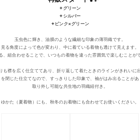
✦
グリーン
✦
シルバー
✦
ピンク×グリーン
玉虫色に輝き、油膜のような繊細な印象の薄羽織です。
見る角度によって色が変わり、中に着ている着物も透けて見えます。
る、組合わせることで、いつもの着物を違った雰囲気で楽しむことが
りも襟を広く仕立ててあり、折り返して着たときのラインがきれいに
りを閉じた仕立てなので、すっきりした印象で、袖がはみ出ることがあ
取り外し可能な共生地の羽織紐付き。
ゆかた（夏着物）にも、秋冬のお着物にも合わせてお使いください。