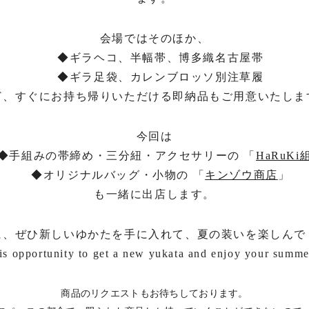
会場ではそのほか、
◆
ギラヘコ、半幅帯、博多織名古屋帯
◆
ギラ足袋、カレンブロッソ別注草履
ど、すぐにお持ち帰りいただける即納品もご用意いたしま
今回は
◆
手組みの帯締め・三分紐・アクセサリーの 「
HaRuKi
◆
オリジナルバッグ・小物の 「
キンゾウ商店
」
も一緒に出店します。
に、ぜひ新しいゆかたを手に入れて、夏の装いを楽しんで
is opportunity to get a new yukata and enjoy your summer
商品のリクエストもお待ちしております。