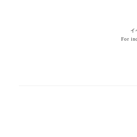
イ
For in