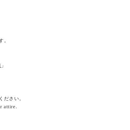
す。
組
」
ください。
 attire.