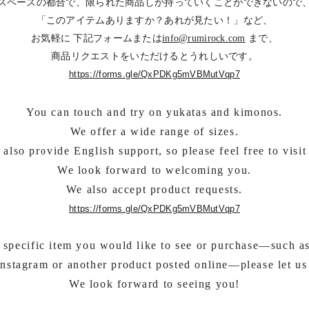
スペースの都合で、限られた商品しか持っていくことができないので
「このアイテムありますか？あれが見たい！」など、
お気軽に 下記フォームまたは
info@rumirock.com
まで、
商品リクエストをいただけるとうれしいです。
https://forms.gle/QxPDKg5mVBMutVqp7
You can touch and try on yukatas and kimonos.
We offer a wide range of sizes.
also provide English support, so please feel free to visit
We look forward to welcoming you.
We also accept product requests.
https://forms.gle/QxPDKg5mVBMutVqp7
 a specific item you would like to see or purchase—such a
nstagram or another product posted online—please let u
We look forward to seeing you!