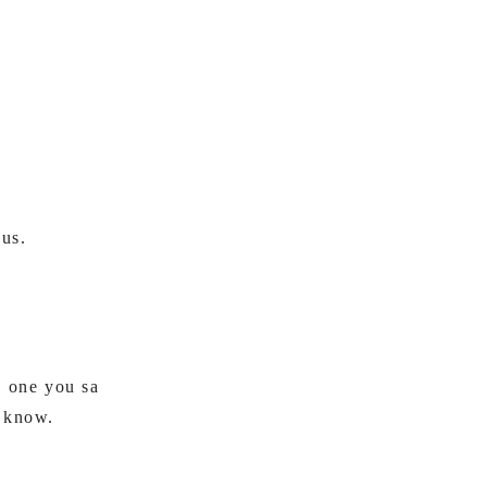
、
 us.
s one you sa
s know.