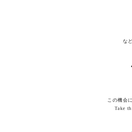
な
この機会
Take th