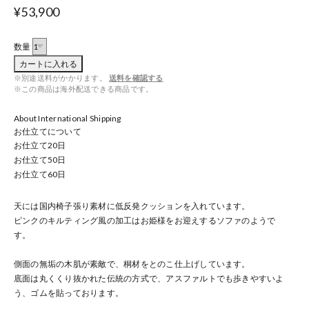
¥53,900
数量
カートに入れる
※別途送料がかかります。
送料を確認する
※この商品は海外配送できる商品です。
About International Shipping
お仕立てについて
お仕立て
20
日
お仕立て
50
日
お仕立て
60
日
天には国内椅子張り素材に低反発クッションを入れています。
ピンクのキルティング風の加工はお姫様をお迎えするソファのようで
す。
側面の無垢の木肌が素敵で、桐材をとのこ仕上げしています。
底面は丸くくり抜かれた伝統の方式で、アスファルトでも歩きやすいよ
う、ゴムを貼っております。