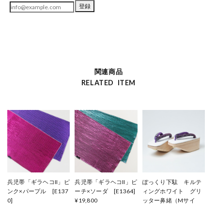
登録
関連商品
RELATED ITEM
兵児帯「ギラヘコII」ピ
兵児帯「ギラヘコII」ピ
ぽっくり下駄 キルテ
ンク×パープル [E137
ーチ×ソーダ [E1364]
ィングホワイト グリ
0]
¥19,800
ッター鼻緒（Mサイ
¥19,800
ズ） [F645]