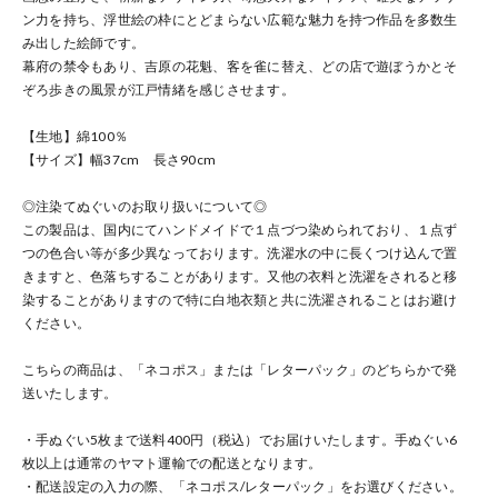
ン力を持ち、浮世絵の枠にとどまらない広範な魅力を持つ作品を多数生
み出した絵師です。
幕府の禁令もあり、吉原の花魁、客を雀に替え、どの店で遊ぼうかとそ
ぞろ歩きの風景が江戸情緒を感じさせます。
【生地】綿100％
【サイズ】幅37cm 長さ90cm
◎注染てぬぐいのお取り扱いについて◎
この製品は、国内にてハンドメイドで１点づつ染められており、１点ず
つの色合い等が多少異なっております。洗濯水の中に長くつけ込んで置
きますと、色落ちすることがあります。又他の衣料と洗濯をされると移
染することがありますので特に白地衣類と共に洗濯されることはお避け
ください。
こちらの商品は、「ネコポス」または「レターパック」のどちらかで発
送いたします。
・手ぬぐい5枚まで送料400円（税込）でお届けいたします。手ぬぐい6
枚以上は通常のヤマト運輸での配送となります。
・配送設定の入力の際、「ネコポス/レターパック」をお選びください。