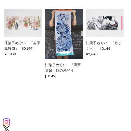
注染手ぬぐい 「吉原
注染手ぬぐい 「歌ま
狐舞図」 [D144]
くら」 [D146]
¥3,080
¥2,640
注染手ぬぐい 「溪斎
英泉 鯉の滝登り」
[D145]
¥2,640