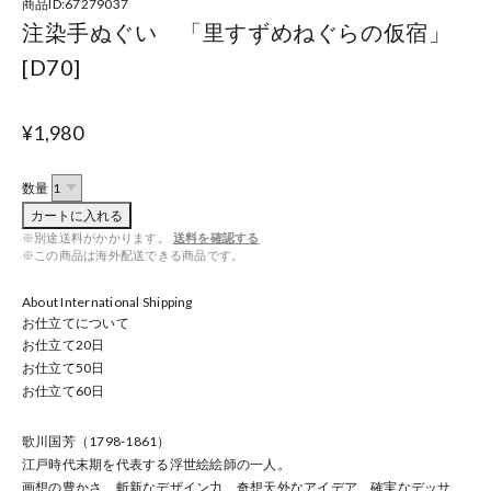
商品ID:67279037
注染手ぬぐい 「里すずめねぐらの仮宿」
[D70]
¥1,980
数量
カートに入れる
※別途送料がかかります。
送料を確認する
※この商品は海外配送できる商品です。
About International Shipping
お仕立てについて
お仕立て
20
日
お仕立て
50
日
お仕立て
60
日
歌川国芳（1798-1861）
江戸時代末期を代表する浮世絵絵師の一人。
画想の豊かさ、斬新なデザイン力、奇想天外なアイデア、確実なデッサ