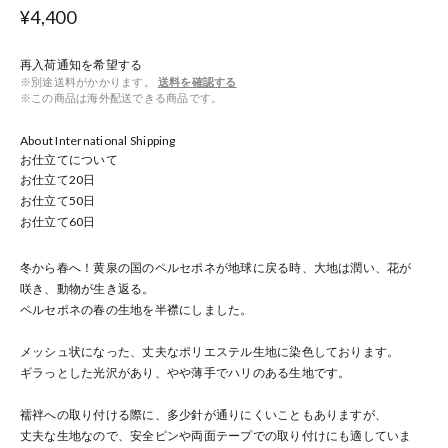
¥4,400
再入荷通知を希望する
※別途送料がかかります。
送料を確認する
※この商品は海外配送できる商品です。
About International Shipping
お仕立てについて
お仕立て
20
日
お仕立て
50
日
お仕立て
60
日
冬から春へ！黄泉の国のペルセポネが地球に戻る時、大地は潤い、花が
咲き、動物が生き返る。
ペルセポネの春の生地を半襟にしました。
メッシュ状になった、丈夫なポリエステル生地に染色しております。
ギラっとした光沢があり、やや薄手でハリのある生地です。
襦袢への取り付ける際に、多少針が通りにくいこともありますが、
丈夫な生地なので、安全ピンや両面テープでの取り付けにも適していま